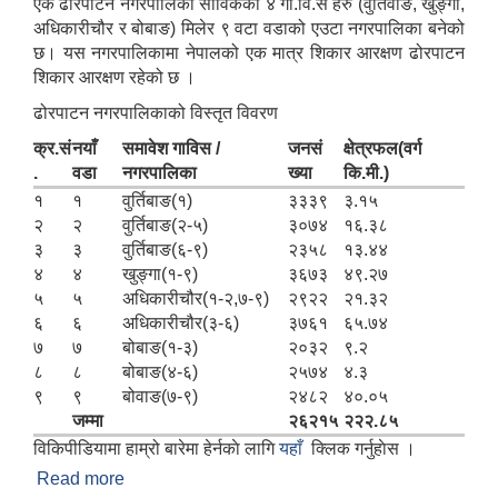
एक ढोरपाटन नगरपालिका साविकका ४ गा.वि.स हरु (वुर्तिवाङ, खुङ्गा,
अधिकारीचौर र बोबाङ) मिलेर ९ वटा वडाको एउटा नगरपालिका बनेको
छ। यस नगरपालिकामा नेपालको एक मात्र शिकार आरक्षण ढोरपाटन
शिकार आरक्षण रहेको छ ।
ढोरपाटन नगरपालिकाको विस्तृत विवरण
क्र.सं
नयाँ
समावेश गाविस /
जनसं
क्षेत्रफल(वर्ग
.
वडा
नगरपालिका
ख्या
कि.मी.)
१
१
वुर्तिबाङ(१)
३३३९
३.१५
२
२
वुर्तिबाङ(२-५)
३०७४
१६.३८
३
३
वुर्तिबाङ(६-९)
२३५८
१३.४४
४
४
खुङ्गा(१-९)
३६७३
४९.२७
५
५
अधिकारीचौर(१-२,७-९)
२९२२
२१.३२
६
६
अधिकारीचौर(३-६)
३७६१
६५.७४
७
७
बोबाङ(१-३)
२०३२
९.२
८
८
बोबाङ(४-६)
२५७४
४.३
९
९
बोवाङ(७-९)
२४८२
४०.०५
जम्मा
२६२१५
२२२.८५
विकिपीडियामा हाम्रो बारेमा हेर्नकाे लागि
यहाँ
क्लिक गर्नुहाेस ।
Read more
about ढोरपाटन नगरपालिकाको संक्षिप्त परिचय