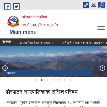
Skip to main content
ढोरपाटन नगरपालिका
गण्डकी प्रदेश, बुर्तिवाङ, बाग्लुङ, नेपाल
Main menu
समाचार
कार्यपालिका बैठक सम्बन्धमा ।
जनै पूर्णिमा मेला तथा प्रथम ढोरपाटन आलु 
ढोरपाटन
ढोरपाटन
ढोरपाटन शिकार आरक्ष
ढोरपाटन शिकार आरक्ष
ढोरपाटन शिकार आरक्ष
ढोरपाटन
ढोरपाटन
ढोरपाटन नगरपालिकाको संक्षिप्त परिचय
गण्डकी प्रदेश अन्तरगत बागलुङ जिल्लाका १० स्थानीय तह मध्येको