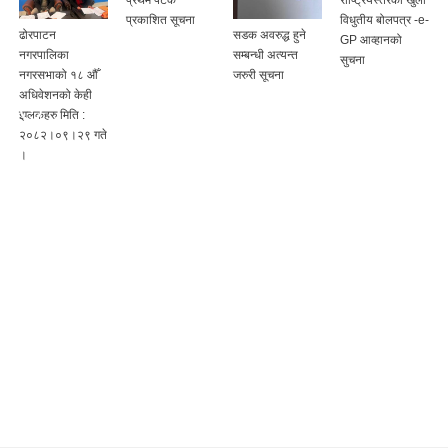
प्रकाशित सूचना
विधुतीय बोलपत्र -e-
ढोरपाटन
सडक अवरुद्ध हुने
GP आव्हानको
नगरपालिका
सम्बन्धी अत्यन्त
सुचना
ा
नगरसभाको १८ औँ
जरुरी सूचना
अधिवेशनको केही
झलकहरु मिति :
२०८२।०९।२९ गते
।