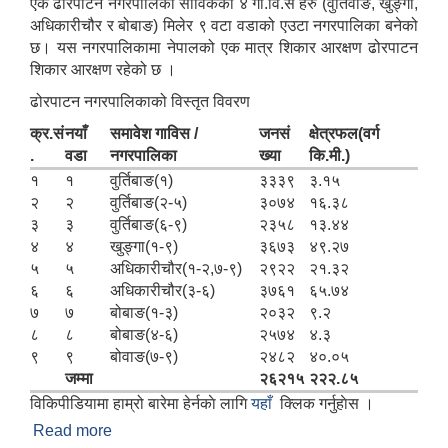
एक ढोरपाटन नगरपालिका साविकका ४ गा.वि.स हरु (वुर्तिवाङ, खुङ्गा,
अधिकारीचौर र बोबाङ) मिलेर ९ वटा वडाको एउटा नगरपालिका बनेको
छ। यस नगरपालिकामा नेपालको एक मात्र शिकार आरक्षण ढोरपाटन
शिकार आरक्षण रहेको छ ।
ढोरपाटन नगरपालिकाको विस्तृत विवरण
क्र.सं
नयाँ
समावेश गाविस /
जनसं
क्षेत्रफल(वर्ग
.
वडा
नगरपालिका
ख्या
कि.मी.)
१
१
वुर्तिबाङ(१)
३३३९
३.१५
२
२
वुर्तिबाङ(२-५)
३०७४
१६.३८
३
३
वुर्तिबाङ(६-९)
२३५८
१३.४४
४
४
खुङ्गा(१-९)
३६७३
४९.२७
५
५
अधिकारीचौर(१-२,७-९)
२९२२
२१.३२
६
६
अधिकारीचौर(३-६)
३७६१
६५.७४
७
७
बोबाङ(१-३)
२०३२
९.२
८
८
बोबाङ(४-६)
२५७४
४.३
९
९
बोवाङ(७-९)
२४८२
४०.०५
जम्मा
२६२१५
२२२.८५
विकिपीडियामा हाम्रो बारेमा हेर्नकाे लागि
यहाँ
क्लिक गर्नुहाेस ।
Read more
about ढोरपाटन नगरपालिकाको संक्षिप्त परिचय