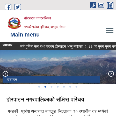
Skip to main content
ढोरपाटन नगरपालिका
गण्डकी प्रदेश, बुर्तिवाङ, बाग्लुङ, नेपाल
Main menu
समाचार
जनै पूर्णिमा मेला तथा प्रथम ढोरपाटन आलु महोत्सव २०८३ का मुख्य मुख्य कार्यक
ढोरपाटन
ढोरपाटन
ढोरपाटन शिकार आरक्ष
ढोरपाटन शिकार आरक्ष
ढोरपाटन शिकार आरक्ष
ढोरपाटन
ढोरपाटन
ढोरपाटन नगरपालिकाको संक्षिप्त परिचय
गण्डकी प्रदेश अन्तरगत बागलुङ जिल्लाका १० स्थानीय तह मध्येको