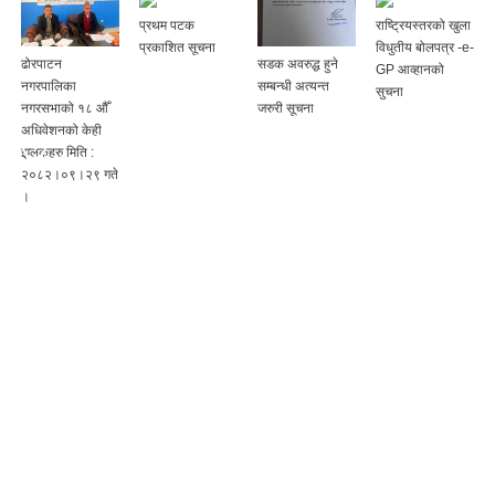
प्रथम पटक
राष्ट्रियस्तरको खुला
प्रकाशित सूचना
विधुतीय बोलपत्र -e-
ढोरपाटन
सडक अवरुद्ध हुने
GP आव्हानको
नगरपालिका
सम्बन्धी अत्यन्त
सुचना
ा
नगरसभाको १८ औँ
जरुरी सूचना
अधिवेशनको केही
झलकहरु मिति :
२०८२।०९।२९ गते
।