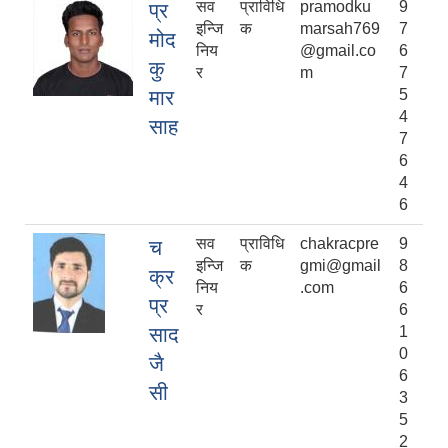
सव
प्राविधि
pramodku
9
प्र
इन्जि
क
marsah769
7
मोद
निय
@gmail.co
6
कु
र
m
7
मार
5
4
साह
7
6
4
6
सव
प्राविधि
chakracpre
9
च
इन्जि
क
gmi@gmail
8
क्र
निय
.com
6
प्र
र
6
साद
1
0
जै
6
सी
3
5
2