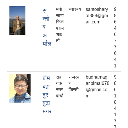
मनो
स्वास्थ्य
santoshary
9
स
सामा
al888@gm
8
न्तो
जिक
ail.com
6
ष
पराम
4
अ
र्शक
6
र्ता
7
र्याल
7
6
4
1
सहा
राजस्व
budhamag
9
बोम
यक
र
ar.bimal678
8
बहा
स्तर
जिन्सी
@gmail.co
6
दुर
पाचौ
m
1
बुढा
8
4
मगर
1
7
7