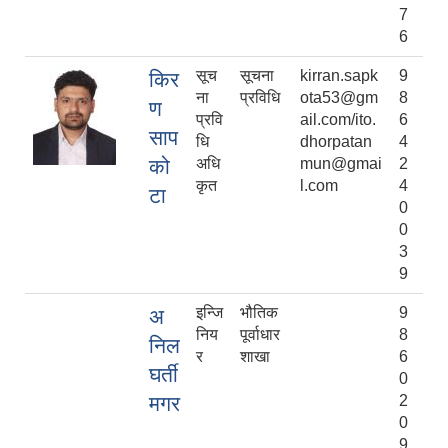
7
6
सूच
सूचना
kirran.sapk
9
किर
ना
प्रविधि
ota53@gm
8
ण
प्रवि
ail.com/ito.
6
साप
धि
dhorpatan
4
को
अधि
mun@gmai
2
कृत
l.com
4
टा
0
0
3
9
इन्जि
भौतिक
9
अ
निय
पूर्वाधार
8
निल
र
शाखा
6
घर्ती
0
मगर
2
0
9