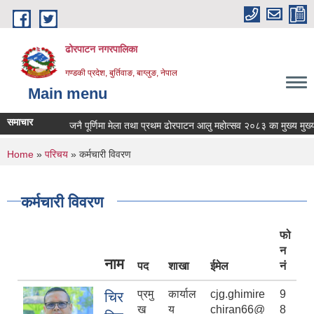
Skip to main content
ढोरपाटन नगरपालिका
गण्डकी प्रदेश, बुर्तिवाङ, बाग्लुङ, नेपाल
Main menu
समाचार
जनै पूर्णिमा मेला तथा प्रथम ढोरपाटन आलु महोत्सव २०८३ का मुख्य मुख्य कार्
You are here
Home
»
परिचय
» कर्मचारी विवरण
कर्मचारी विवरण
फो
न
नाम
पद
शाखा
ईमेल
नं
प्रमु
कार्याल
cjg.ghimire
9
चिर
ख
य
chiran66@
8