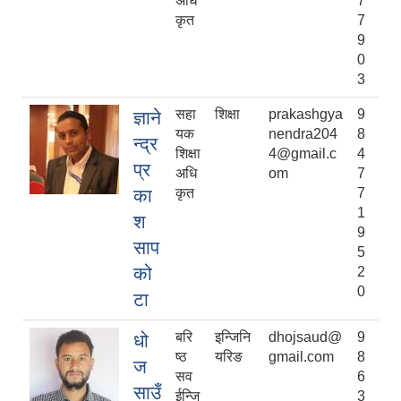
अधि
7
कृत
7
9
0
3
सहा
शिक्षा
prakashgya
9
ज्ञाने
यक
nendra204
8
न्द्र
शिक्षा
4@gmail.c
4
प्र
अधि
om
7
का
कृत
7
1
श
9
साप
5
को
2
0
टा
बरि
इन्जिनि
dhojsaud@
9
धो
ष्ठ
यरिङ
gmail.com
8
ज
सव
6
साउँ
ईन्जि
3