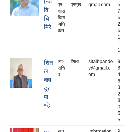
न्जि
प्र
प्रमुख
gmail.com
5
वि
शास
7
घि
किय
6
अधि
2
मिरे
कृत
6
1
1
1
उप-
शिक्षा
sitalbpande
9
शित
सचि
y@gmail.c
8
ल
व
om
4
बहा
6
दुर
3
2
पा
8
ण्डे
0
5
5
सूच
information
9