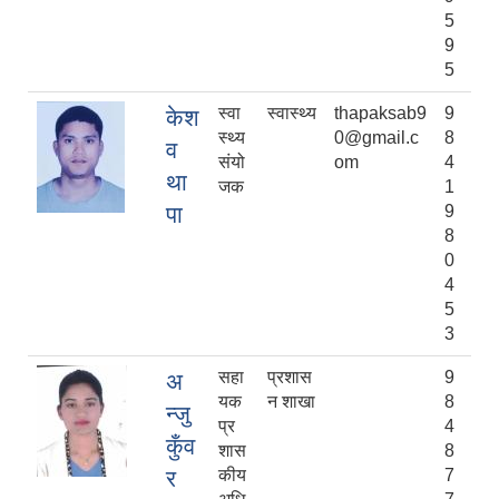
5
9
5
स्वा
स्वास्थ्य
thapaksab9
9
केश
स्थ्य
0@gmail.c
8
व
संयो
om
4
था
जक
1
पा
9
8
0
4
5
3
सहा
प्रशास
9
अ
यक
न शाखा
8
न्जु
प्र
4
कुँव
शास
8
र
कीय
7