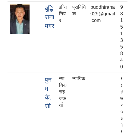
इन्जि
प्राविधि
buddhirana
9
बुद्धि
निय
क
029@gmail
8
राना
र
.com
1
मगर
5
1
3
5
8
4
0
न्या
न्यायिक
९
पुन
यिक
८
म
सह
४
के.
जक
७
सी
र्ता
९
५
३
१
९