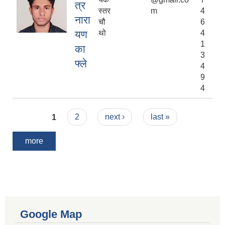
त्र
स्तर
m
4
नारा
चौ
6
यण
थो
4
1
का
3
फ्ले
4
9
4
Pages
1
2
next ›
last »
more
Google Map