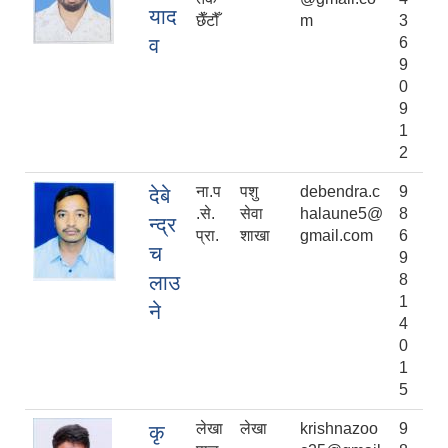
याद
छैँटौँ
m
3
व
6
9
0
9
1
2
ना.प
पशु
debendra.c
9
देबे
.से.
सेवा
halaune5@
8
न्द्र
प्रा.
शाखा
gmail.com
6
च
9
लाउ
8
1
ने
4
0
1
5
लेखा
लेखा
krishnazoo
9
कृ