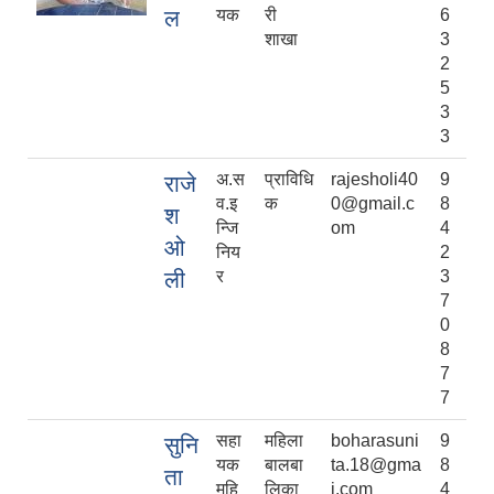
ल
यक
री
6
शाखा
3
2
5
3
3
अ.स
प्राविधि
rajesholi40
9
राजे
व.इ
क
0@gmail.c
8
श
न्जि
om
4
ओ
निय
2
ली
र
3
7
0
8
7
7
सहा
महिला
boharasuni
9
सुनि
यक
बालबा
ta.18@gma
8
ता
महि
लिका
i.com
4