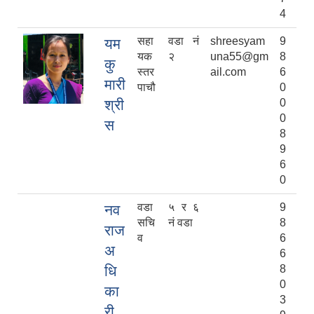
4
सहा
वडा नं
shreesyam
9
यम
यक
२
una55@gm
8
कु
स्तर
ail.com
6
मारी
पाचौ
0
श्री
0
0
स
8
9
6
0
वडा
५ र ६
9
नव
सचि
नं वडा
8
राज
व
6
अ
6
धि
8
0
का
3
री