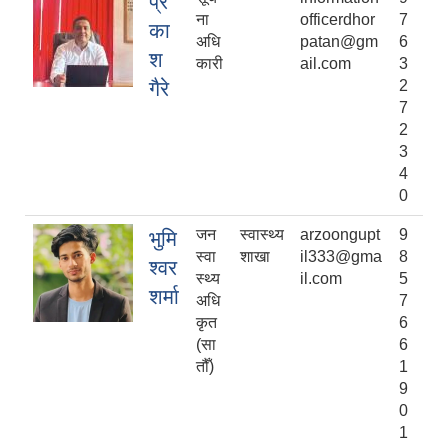
प्र
ना
officerdhor
7
का
अधि
patan@gm
6
श
कारी
ail.com
3
गैरे
2
7
2
3
4
0
जन
स्वास्थ्य
arzoongupt
9
भुमि
स्वा
शाखा
il333@gma
8
श्वर
स्थ्य
il.com
5
शर्मा
अधि
7
कृत
6
(सा
6
तौँ)
1
9
0
1