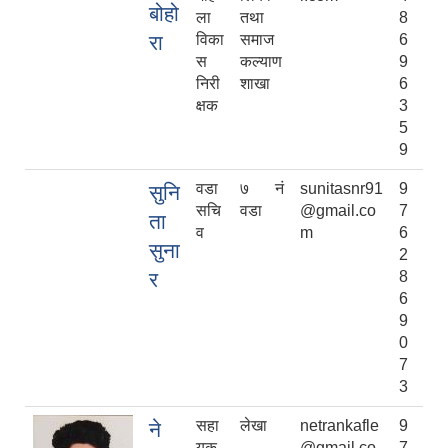
बोहो
ला
तथा
8
रा
विका
समाज
6
स
कल्याण
9
निरी
शाखा
6
क्षक
3
5
9
वडा
७ नं
sunitasnr91
9
सुनि
सचि
वडा
@gmail.co
7
ता
व
m
6
सुना
2
र
8
6
9
0
7
3
सहा
लेखा
netrankafle
9
ने
यक
@gmail.co
7