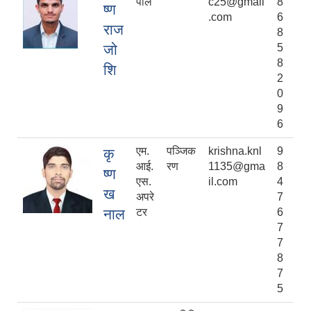
पाल
c25@gmail
8
ष्ण
.com
6
राज
8
जो
5
8
शि
2
0
9
6
एम.
पञ्जिक
krishna.knl
9
कृ
आई.
रण
1135@gma
8
ष्ण
एस.
il.com
4
ख
अपरे
7
नाल
टर
6
7
7
8
7
5