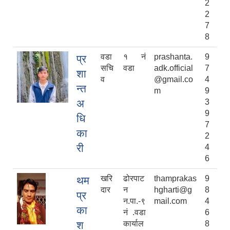
2
2
7
8
वडा
१ नं
prashanta.
9
प्र
सचि
वडा
adk.official
7
शा
व
@gmail.co
4
न्त
m
9
अ
3
9
धि
7
का
2
री
4
6
खरि
ढोरपाट
thamprakas
9
थम
दार
न
hgharti@g
8
प्र
न.पा.-९
mail.com
4
का
नं .वडा
6
श
कार्याल
8