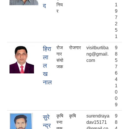
द
निय
1
र
9
7
2
5
1
रोज
रोजगार
visitburtiba
9
हिरा
गार
ng@gmail.
8
ला
संयो
com
5
ल
जक
7
ख
6
4
नाल
1
0
0
9
कृषि
कृषि
surendraya
9
सुरे
स्ना
dav15171
8
न्द्र
तक
@gmail.co
4