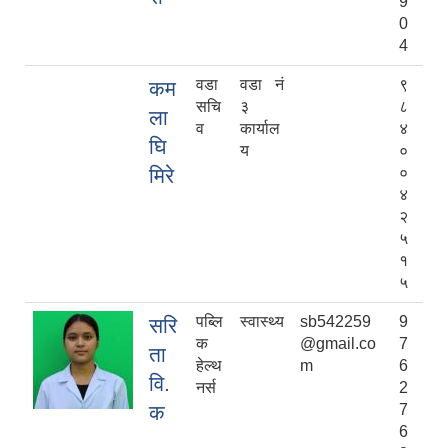
9
0
4
वडा
वडा नं
९
कम
सचि
३
८
ला
व
कार्याल
४
घि
य
०
मिरे
०
४
२
५
१
५
पब्लि
स्वास्थ्य
sb542259
9
सरि
क
@gmail.co
7
ता
हेल्थ
m
6
वि.
नर्स
2
क
7
6