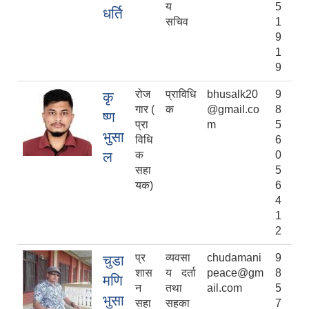
य
5
धर्ति
सचिव
1
9
1
9
रोज
प्राविधि
bhusalk20
9
कृ
गार (
क
@gmail.co
8
ष्ण
प्रा
m
5
भुसा
विधि
6
ल
क
0
सहा
5
यक)
6
4
1
2
प्र
व्यवसा
chudamani
9
चुडा
शास
य दर्ता
peace@gm
8
मणि
न
तथा
ail.com
5
भुसा
सहा
सहका
7