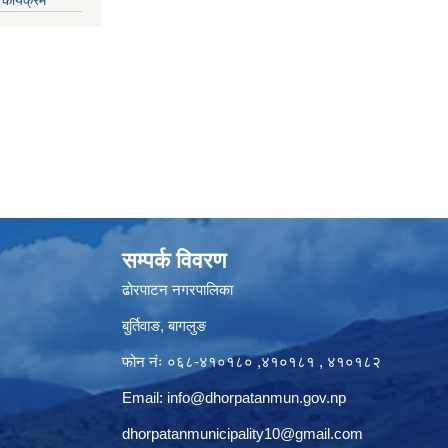
सम्पर्क विवरण
ढोरपाटन नगरपालिका
बुर्तिवाङ, बागलुङ
फोन नंः ०६८-४१०१८० ,४१०१८१ , ४१०१८२
Email:
info@dhorpatanmun.gov.np
dhorpatanmunicipality10@gmail.com