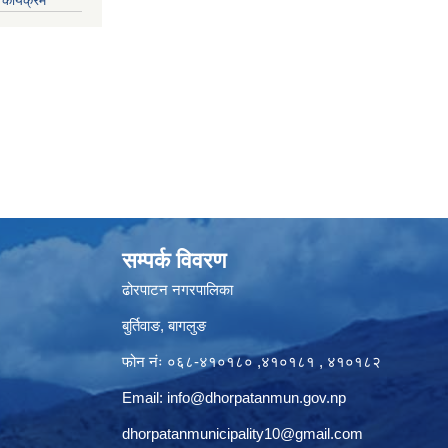
सम्पर्क विवरण
ढोरपाटन नगरपालिका
बुर्तिवाङ, बागलुङ
फोन नंः ०६८-४१०१८० ,४१०१८१ , ४१०१८२
Email:
info@dhorpatanmun.gov.np
dhorpatanmunicipality10@gmail.com