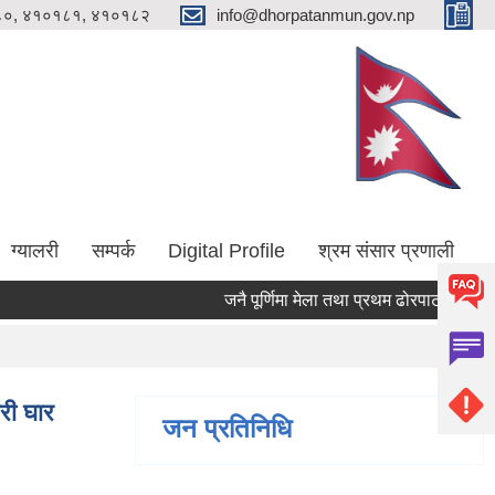
०, ४१०१८१, ४१०१८२
info@dhorpatanmun.gov.np
ग्यालरी
सम्पर्क
Digital Profile
श्रम संसार प्रणाली
जनै पूर्णिमा मेला तथा प्रथम ढोरपाटन आलु महोत
री घार
जन प्रतिनिधि